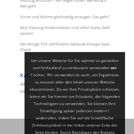
Heizung entlüften – wir zeigen Ihnen, wie einfach
dies geht
Strom und Wärme gleichzeitig erzeugen. Das geht?
Jetzt Heizung modernisieren und sofort bares Geld
sparen!
Der einzige TÜV-zertifizierte Gebäude-Energie-Spar-
Check
Um unsere Website für Sie optimal zu gestalten
und fortlaufend zu verbessern verwenden
wir
Kategorien
Cookies. Wir verwenden es auch, um Ergebnisse
zu messen oder den Inhalt unserer Website
Alle
abzustimmen. Da wir Ihre Privatsphäre schätzen,
Heizung
bitten wir Sie hiermit um Erlaubnis, die folgenden
Technologien zu verwenden. Sie können Ihre
Einwilligung später jederzeit ändern /
widerrufen, indem Sie auf die Schaltfläche
(Schlosssymbol) in der linken unteren Ecke der
Seite klicken. Durch Bestätigen des Buttons