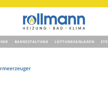
HNIK
BADGESTALTUNG
LÜFTUNGSANLAGEN
ST
ärmeerzeuger