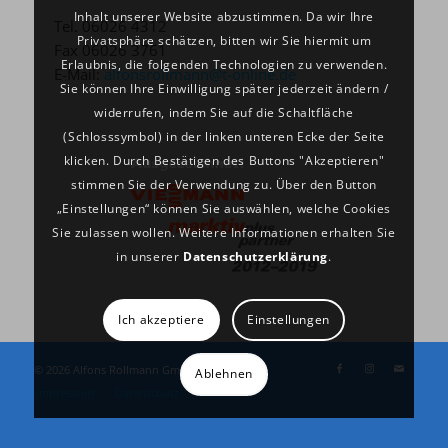
Inhalt unserer Website abzustimmen. Da wir Ihre
Tel. 06026 4312
Privatsphäre schätzen, bitten wir Sie hiermit um
Fax 06026 3761
Erlaubnis, die folgenden Technologien zu verwenden.
E-Mail:
alfonsrollmann@t-online.de
Sie können Ihre Einwilligung später jederzeit ändern /
widerrufen, indem Sie auf die Schaltfläche
(Schlosssymbol) in der linken unteren Ecke der Seite
klicken. Durch Bestätigen des Buttons "Akzeptieren"
stimmen Sie der Verwendung zu. Über den Button
„Einstellungen“ können Sie auswählen, welche Cookies
Sie zulassen wollen. Weitere Informationen erhalten Sie
in unserer
Datenschutzerklärung
.
Ich akzeptiere
Einstellungen
©
2026 Alfons Rollmann GmbH
Ablehnen
Impressum
Datenschutz
Kontakt